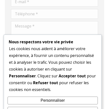
E-mail *
Téléphone *
Message *
Nous respectons votre vie privée
Les cookies nous aident à améliorer votre
expérience, à fournir un contenu personnalisé
et à analyser le trafic. Vous pouvez choisir les
cookies à autoriser en cliquant sur
Personnaliser
. Cliquez sur
Accepter tout
pour
consentir ou
Refuser tout
pour refuser les
En utilisant ce formulaire, vous acceptez que ce
cookies non essentiels.
site web stocke et traite vos données.
Personnaliser
Envoyer